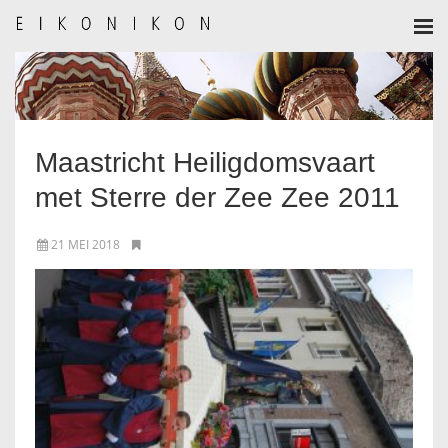
HOME
AANMELDEN
Maastricht Heiligdomsvaart
BULLETIN
met Sterre der Zee Zee 2011
BULLETIN ARCHIEF
21 MEI 2018
AUTEURSREGLEMENT
AUTEURSREGISTER
ALGEMEEN
IKOON GESCHIEDENIS