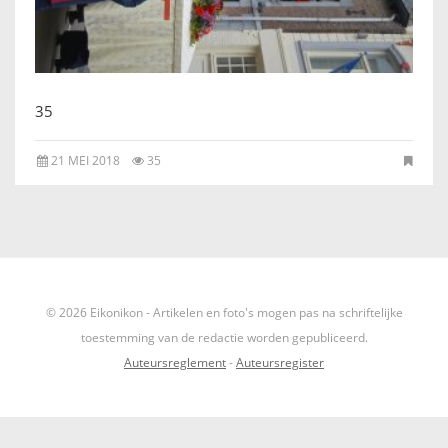
IKONEN, EEN INTRODUCTIE
OVER DE STICHTING
35
LEXIKON
21 MEI 2018
35
LINKS
EXPOSITIES
SCHILDERCURSUSSEN
© 2026 Eikonikon - Artikelen en foto's mogen pas na schriftelijke
MATERIALEN
toestemming van de redactie worden gepubliceerd.
Auteursreglement
-
Auteursregister
DOEN OF LATEN
ENGLISH