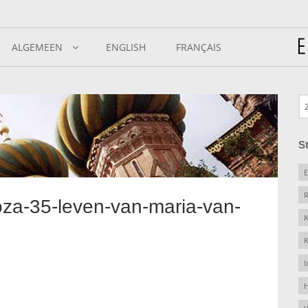
ALGEMEEN
ENGLISH
FRANÇAIS
S
E
R
oza-35-leven-van-maria-van-
K
K
I
H