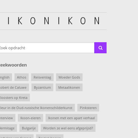
teekwoorden
nglish
Athos
Reisverslag
Moeder Gods
obert de Caluwe
Byzantium
Metaalikonen
loosters op Kreta
leur in de Oud-russische Ikonenschilderkunst
Pinksteren
nterview
Ikoon-eieren
Ikonen met een apart verhaal
ermitage
Bulgarije
Worden ze wel eens afgeprijsd?