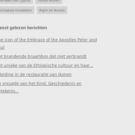
erhalen van Cyprus
Textiel ikonen
iciliaanse mozaïeken
Repin en Ikonen
eest gelezen berichten
e Icon of the Embrace of the Apostles Peter and
aul
et brandende braambos dat niet verbrandt
et unieke van de Ethiopische cultuur en haar…
leiding in de restauratie van ikonen
e vreugde van het Kind. Geschiedenis en
etekenis…